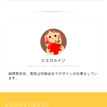
ピエロルイジ
イラストレーター、グラフィックデザイナー
福岡県在住。普段は印刷会社でデザインの仕事をしてい
ます。
ピエロルイジカタログ