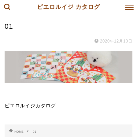
ピエロルイジ カタログ
01
2020年12月10日
ピエロルイジカタログ
HOME
01